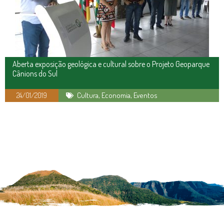
Aberta exposição geológica e cultural sobre o Projeto Geoparque
Cânions do Sul
24/01/2019
Cultura
,
Economia
,
Eventos