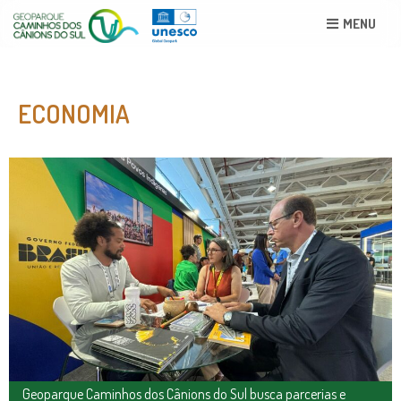
MENU
ECONOMIA
Geoparque Caminhos dos Cânions do Sul busca parcerias e