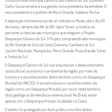
Consórcio Intermunicipal Caminho dos Cânions do Sul, o prefeito
Carlos Souza encerra a sua gestão como presidente da entidade. O
novo presidente é o prefeito de Morro Grande, Valdionir Rocha.
A exposição é itinerante e pode ser visitada no Museu até o dia 30
de março, sempre das 14h às 18h. Após Torres, a mostra vai
percorrer os demais seis municípios que integram o Projeto
Geoparque Cânions do Sul. O Projeto compreende sete municípios
do Rio Grande do Sul e de Santa Catarina: Cambará do Sul,
Jacinto Machado, Mampituba, Morro Grande, Praia Grande, Torres
e Timbé do Sul.
O Geoparque Cânions do Sul visa impulsionar o desenvolvimento
sociocultural, econômico e ambiental da região, por meio do
turismo e o reconhecimento deste território como um Geoparque
Mundial da UNESCO. A iniciativa busca o reconhecimento da
região como um Geoparque Mundial, por reunir neste território,
sítios geológicos de relevância internacional. No Brasil, existe
apenas um, o Geoparque Araripe, localizado no Ceará.
O evento foi prestigiado por bom público oriundos destes