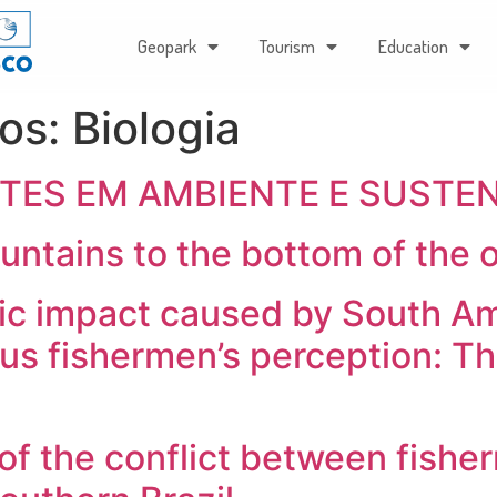
Geopark
Tourism
Education
gos:
Biologia
ES EM AMBIENTE E SUSTENT
untains to the bottom of the 
c impact caused by South Am
s fishermen’s perception: Th
f the conflict between fishe