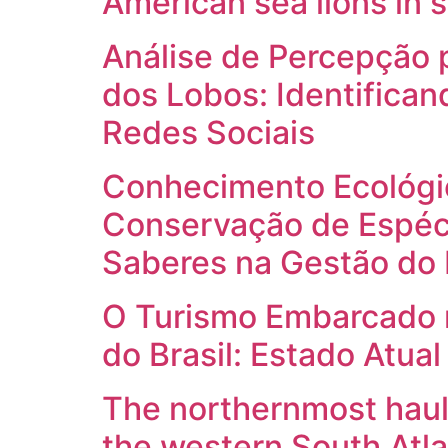
American sea lions in 
Análise de Percepção 
dos Lobos: Identifican
Redes Sociais
Conhecimento Ecológic
Conservação de Espéci
Saberes na Gestão do 
O Turismo Embarcado no
do Brasil: Estado Atua
The northernmost haulo
the western South Atla