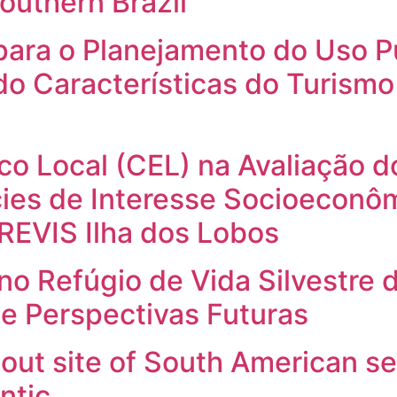
southern Brazil
para o Planejamento do Uso Pú
do Características do Turismo
o Local (CEL) na Avaliação d
es de Interesse Socioeconôm
REVIS Ilha dos Lobos
 Refúgio de Vida Silvestre d
l e Perspectivas Futuras
ut site of South American sea 
ntic