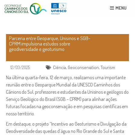
MENU
Parceria entre Geoparque, Unisinos e SGB-
CPRM impulsiona estudos sobre
geodiversidade e geoturismo
12/03/2025
Ciência
,
Geoconservation
,
Tourism
Na última quarta-feira, 12 de março, realizamos uma importante
reunião entre o Geoparque Mundial da UNESCO Caminhos dos
Cânions do Sul, professores e estudantes da Unisinos e geólogos do
Serviço Geológico do Brasil (SGB – CPRM) para alinhar ações
futuras focadas na geoconservação e em pesquisas científicas em
nosso território.
Em destaque, o projeto “Incentivo ao Geoturismo e Divulgação da
Geodiversidade das quedas d’água no Rio Grande do Sul e Santa