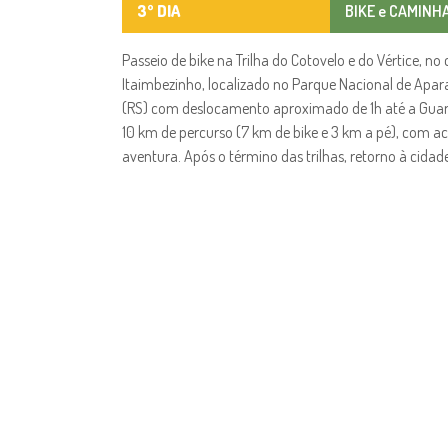
3º DIA
BIKE e CAMINH
Passeio de bike na Trilha do Cotovelo e do Vértice, 
Itaimbezinho, localizado no Parque Nacional de Apar
(RS) com deslocamento aproximado de 1h até a Guari
10 km de percurso (7 km de bike e 3 km a pé), com
aventura. Após o término das trilhas, retorno à cid