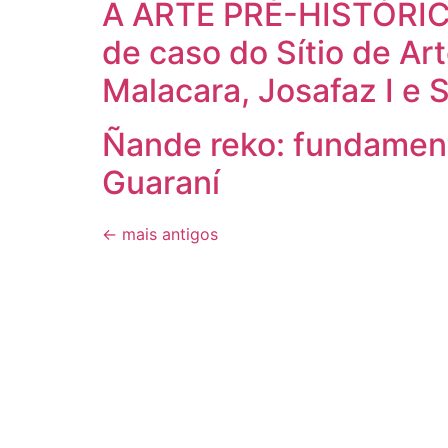
A ARTE PRÉ-HISTÓRI
de caso do Sítio de Ar
Malacara, Josafaz I e S
Ñande reko: fundament
Guaraní
←
mais antigos