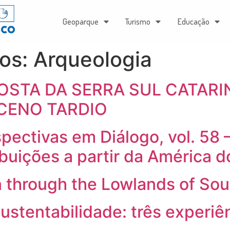
Geoparque
Turismo
Educação
gos:
Arqueologia
OSTA DA SERRA SUL CATAR
CENO TARDIO
pectivas em Diálogo, vol. 58
ibuições a partir da América d
 through the Lowlands of So
Sustentabilidade: três experiê