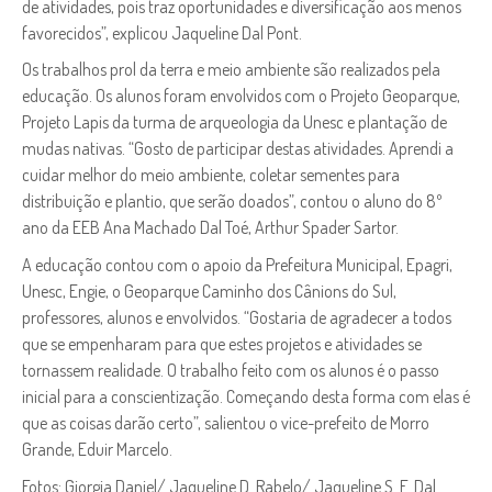
de atividades, pois traz oportunidades e diversificação aos menos
favorecidos”, explicou Jaqueline Dal Pont.
Os trabalhos prol da terra e meio ambiente são realizados pela
educação. Os alunos foram envolvidos com o Projeto Geoparque,
Projeto Lapis da turma de arqueologia da Unesc e plantação de
mudas nativas. “Gosto de participar destas atividades. Aprendi a
cuidar melhor do meio ambiente, coletar sementes para
distribuição e plantio, que serão doados”, contou o aluno do 8º
ano da EEB Ana Machado Dal Toé, Arthur Spader Sartor.
A educação contou com o apoio da Prefeitura Municipal, Epagri,
Unesc, Engie, o Geoparque Caminho dos Cânions do Sul,
professores, alunos e envolvidos. “Gostaria de agradecer a todos
que se empenharam para que estes projetos e atividades se
tornassem realidade. O trabalho feito com os alunos é o passo
inicial para a conscientização. Começando desta forma com elas é
que as coisas darão certo”, salientou o vice-prefeito de Morro
Grande, Eduir Marcelo.
Fotos: Giorgia Daniel/ Jaqueline D. Rabelo/ Jaqueline S. F. Dal