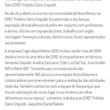
Toé e EMEF Prefeito Dário Crepaldi.
No dia 24 a abertura ocorreu na comunidade de Nova Roma, na
EMEF Prefeito Dário Crepaldi. Durante todo o dia danças,
exposição de trabalhos produzidos em conjunto com professores
e alunos, oficina com equipe da Unesc, trabalho com argila,
reciclagem, heranças culturais, dentre outras, foram apresentados
aos presentes.
A empresa Engie disponibilizou 600 mudas, sendo mais de 1000
desde o inicio do ano letivo de 2019. Acompanharam os técnicos
Amanda Crepaldi, Analice Zaccaron, Eder Luis Dal Toé, José Aroldo
Biff e Heitor Biff. “Somente aqui na nossa escola são,
aproximadamente, 190 alunos e uma equipe de professores e
colaboradores que se envolveram para a realização das atividades
neste dia. Também contamos com a equipe do Geoparque, que
trouxe valorização do nosso lugar e nos mostrou um olhar
diferente ao nosso espaço”, comentou a diretora da EMEF Prefeito
Dário Crepaldi, Jaqueline Daniel Rabelo.