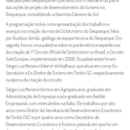
realizado pelo Geoparque em parceria com o Sebrae e faz parte
das ações do projeto de desenvolvimento do turismo no
Geoparque, consolidando a Georrota Cânions do Sul.
A programação incluiu uma apresentação dos trabalhos e
avanços na criação da rota de Cicloturismo do Geoparque, feita
por Gustavo Simão, geólogo da equipe técnica do Geoparque. Em
seguida, houve uma palestra sobre os parâmetros e experiências
da criação do 1º Circuito Oficial de Cicloturismo no Brasil, o Circuito
Vale Europeu, implementado em 2006. Os palestrantes foram
Sérgio Luiz Nones e Ademir Winkelhaus, que atuaram como Ex-
Secretário e Ex-Diretor de Turismo em Timbó-SC, respectivamente,
na época da criação do circuito.
Sérgio Luiz Nones é técnico em Agropecuária, graduado em
Administração de Empresas e pós-graduado em Gestão
Empresarial, com intercâmbio na Itália. Ele trabalhou por oito
anos como Diretor da Secretaria de Desenvolvimento Econômico
de Timbó (SC) e por quatro anos como Secretário de
Desenvolvimento Econômico e Turismo, período em que foi um