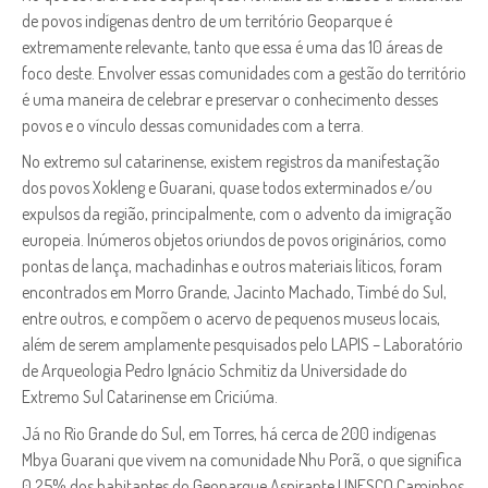
de povos indígenas dentro de um território Geoparque é
extremamente relevante, tanto que essa é uma das 10 áreas de
foco deste. Envolver essas comunidades com a gestão do território
é uma maneira de celebrar e preservar o conhecimento desses
povos e o vínculo dessas comunidades com a terra.
No extremo sul catarinense, existem registros da manifestação
dos povos Xokleng e Guarani, quase todos exterminados e/ou
expulsos da região, principalmente, com o advento da imigração
europeia. Inúmeros objetos oriundos de povos originários, como
pontas de lança, machadinhas e outros materiais líticos, foram
encontrados em Morro Grande, Jacinto Machado, Timbé do Sul,
entre outros, e compõem o acervo de pequenos museus locais,
além de serem amplamente pesquisados pelo LAPIS – Laboratório
de Arqueologia Pedro Ignácio Schmitiz da Universidade do
Extremo Sul Catarinense em Criciúma.
Já no Rio Grande do Sul, em Torres, há cerca de 200 indígenas
Mbya Guarani que vivem na comunidade Nhu Porã, o que significa
0,25% dos habitantes do Geoparque Aspirante UNESCO Caminhos