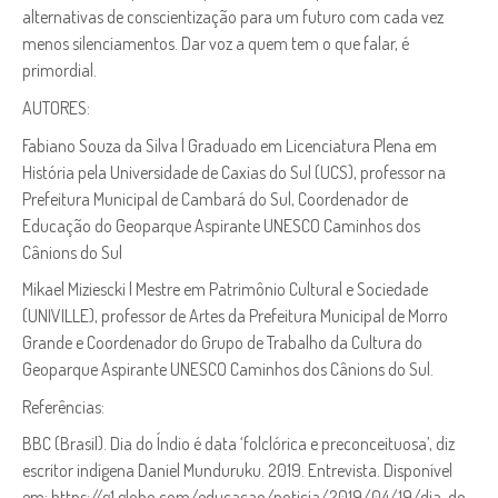
alternativas de conscientização para um futuro com cada vez
menos silenciamentos. Dar voz a quem tem o que falar, é
primordial.
AUTORES:
Fabiano Souza da Silva | Graduado em Licenciatura Plena em
História pela Universidade de Caxias do Sul (UCS), professor na
Prefeitura Municipal de Cambará do Sul, Coordenador de
Educação do Geoparque Aspirante UNESCO Caminhos dos
Cânions do Sul
Mikael Miziescki | Mestre em Patrimônio Cultural e Sociedade
(UNIVILLE), professor de Artes da Prefeitura Municipal de Morro
Grande e Coordenador do Grupo de Trabalho da Cultura do
Geoparque Aspirante UNESCO Caminhos dos Cânions do Sul.
Referências:
BBC (Brasil). Dia do Índio é data ‘folclórica e preconceituosa’, diz
escritor indígena Daniel Munduruku. 2019. Entrevista. Disponível
em: https://g1.globo.com/educacao/noticia/2019/04/19/dia-do-