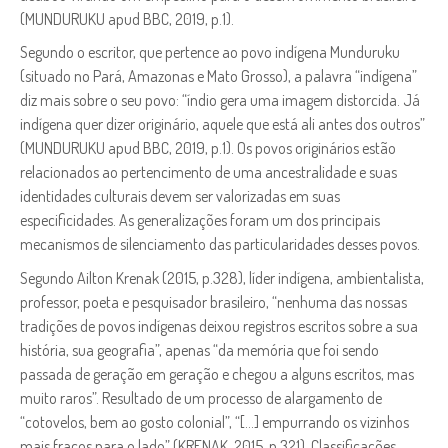
(MUNDURUKU apud BBC, 2019, p.1).
Segundo o escritor, que pertence ao povo indígena Munduruku
(situado no Pará, Amazonas e Mato Grosso), a palavra “indígena”
diz mais sobre o seu povo: “índio gera uma imagem distorcida. Já
indígena quer dizer originário, aquele que está ali antes dos outros”
(MUNDURUKU apud BBC, 2019, p.1). Os povos originários estão
relacionados ao pertencimento de uma ancestralidade e suas
identidades culturais devem ser valorizadas em suas
especificidades. As generalizações foram um dos principais
mecanismos de silenciamento das particularidades desses povos.
Segundo Ailton Krenak (2015, p.328), líder indígena, ambientalista,
professor, poeta e pesquisador brasileiro, “nenhuma das nossas
tradições de povos indígenas deixou registros escritos sobre a sua
história, sua geografia”, apenas “da memória que foi sendo
passada de geração em geração e chegou a alguns escritos, mas
muito raros”. Resultado de um processo de alargamento de
“cotovelos, bem ao gosto colonial”, “[…] empurrando os vizinhos
mais fracos para o lado” (KRENAK, 2015, p.321). Classificações