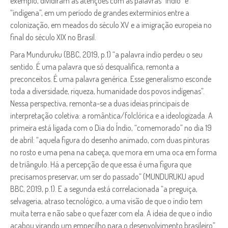
exemplo, dividiram as atenções com as palavras “índio” e
“indígena”, em um período de grandes extermínios entre a
colonização, em meados do século XV e a imigração europeia no
final do século XIX no Brasil.
Para Munduruku (BBC, 2019, p.1) “a palavra índio perdeu o seu
sentido. É uma palavra que só desqualifica, remonta a
preconceitos. É uma palavra genérica. Esse generalismo esconde
toda a diversidade, riqueza, humanidade dos povos indígenas”.
Nessa perspectiva, remonta-se a duas ideias principais de
interpretação coletiva: a romântica/folclórica e a ideologizada. A
primeira está ligada com o Dia do Índio, “comemorado” no dia 19
de abril: “aquela figura do desenho animado, com duas pinturas
no rosto e uma pena na cabeça, que mora em uma oca em forma
de triângulo. Há a percepção de que essa é uma figura que
precisamos preservar, um ser do passado” (MUNDURUKU apud
BBC, 2019, p.1). E a segunda está correlacionada “a preguiça,
selvageria, atraso tecnológico, a uma visão de que o índio tem
muita terra e não sabe o que fazer com ela. A ideia de que o índio
acabou virando um empecilho para o desenvolvimento brasileiro”