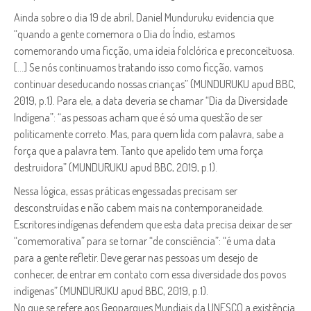
Ainda sobre o dia 19 de abril, Daniel Munduruku evidencia que
“quando a gente comemora o Dia do Índio, estamos
comemorando uma ficção, uma ideia folclórica e preconceituosa.
[…] Se nós continuamos tratando isso como ficção, vamos
continuar deseducando nossas crianças” (MUNDURUKU apud BBC,
2019, p.1). Para ele, a data deveria se chamar “Dia da Diversidade
Indígena”: “as pessoas acham que é só uma questão de ser
politicamente correto. Mas, para quem lida com palavra, sabe a
força que a palavra tem. Tanto que apelido tem uma força
destruidora” (MUNDURUKU apud BBC, 2019, p.1).
Nessa lógica, essas práticas engessadas precisam ser
desconstruídas e não cabem mais na contemporaneidade.
Escritores indígenas defendem que esta data precisa deixar de ser
“comemorativa” para se tornar “de consciência”: “é uma data
para a gente refletir. Deve gerar nas pessoas um desejo de
conhecer, de entrar em contato com essa diversidade dos povos
indígenas” (MUNDURUKU apud BBC, 2019, p.1).
No que se refere aos Geoparques Mundiais da UNESCO a existência